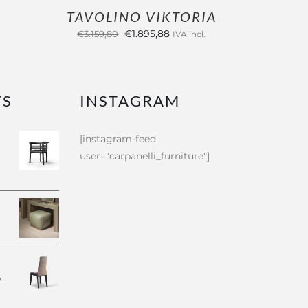
TAVOLINO VIKTORIA
Il
Il
€
1.895,88
€
3.159,80
IVA incl.
prezzo
prezzo
originale
attuale
era:
è:
TS
INSTAGRAM
€3.159,80.
€1.895,88.
[instagram-feed
user="carpanelli_furniture"]
zo
le
,88.
A
zzo