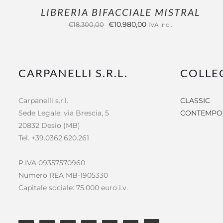
LIBRERIA BIFACCIALE MISTRAL
Il
Il
€
10.980,00
€
18.300,00
IVA incl.
prezzo
prezzo
originale
attuale
era:
è:
CARPANELLI S.R.L.
COLLE
€18.300,00.
€10.980,00.
Carpanelli s.r.l.
CLASSIC
Sede Legale: via Brescia, 5
CONTEMPO
20832 Desio (MB)
Tel. +39.0362.620.261
P.IVA 09357570960
Numero REA MB-1905330
Capitale sociale: 75.000 euro i.v.