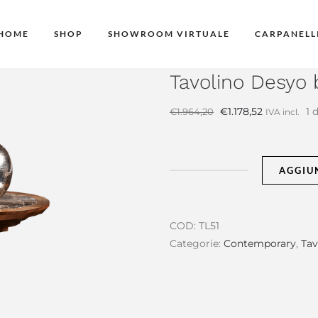
HOME
SHOP
SHOWROOM VIRTUALE
CARPANELL
Tavolino Desyo 
Il
Il
€
1.178,52
1 
€
1.964,20
IVA incl.
prezzo
prezzo
originale
attuale
era:
è:
AGGIU
Tavolino
€1.964,20.
€1.178,52.
Desyo
basso
COD:
TL51
quantità
Categorie:
Contemporary
,
Tav