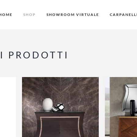
HOME
SHOP
SHOWROOM VIRTUALE
CARPANELL
RI PRODOTTI
OUTLET
OUTLET
LO
AGGIUNGI AL CARRELLO
AGGIUNG
/
DETTAGLI
/