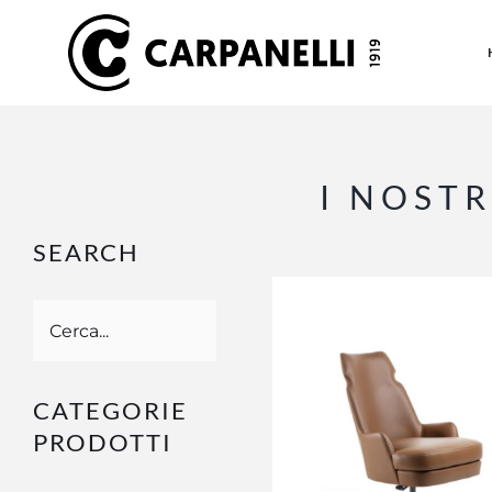
Salta
al
contenuto
I NOST
SEARCH
OUTLET
CATEGORIE
AGGIUNGI AL CARREL
/
DETTAGLI
PRODOTTI