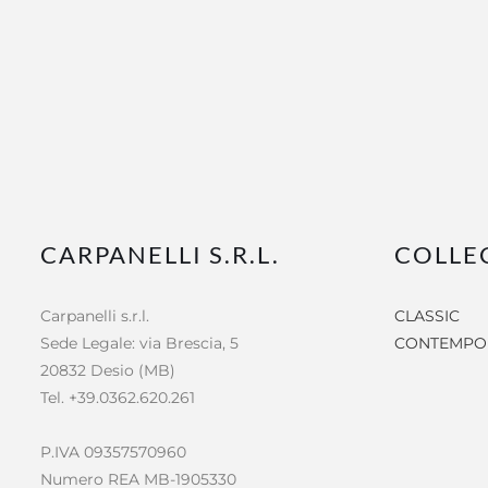
prezzo
pr
originale
att
era:
è:
€20.740,00.
€12
CARPANELLI S.R.L.
COLLE
Carpanelli s.r.l.
CLASSIC
Sede Legale: via Brescia, 5
CONTEMPO
20832 Desio (MB)
Tel. +39.0362.620.261
P.IVA 09357570960
Numero REA MB-1905330