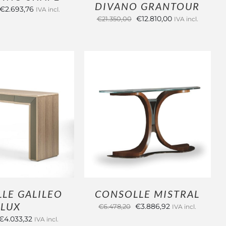
DIVANO GRANTOUR
Il
Il
€
2.693,76
IVA incl.
Il
Il
€
12.810,00
€
21.350,00
IVA incl.
prezzo
prezzo
prezzo
prezzo
originale
attuale
originale
attuale
era:
è:
era:
è:
€4.489,60.
€2.693,76.
OUTLET
€21.350,00.
€12.810,00.
I AL CARRELLO
AGGIUNGI AL CARRELLO
DETTAGLI
/
DETTAGLI
LE GALILEO
CONSOLLE MISTRAL
LUX
Il
Il
€
3.886,92
€
6.478,20
IVA incl.
l
Il
prezzo
prezzo
€
4.033,32
IVA incl.