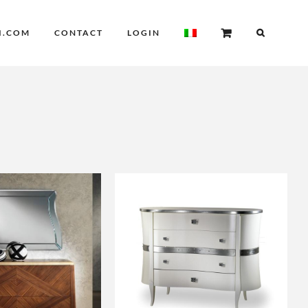
I.COM
CONTACT
LOGIN
OUTLET
AGGIUNGI AL CARRELLO
I AL CARRELLO
/
DETTAGLI
DETTAGLI