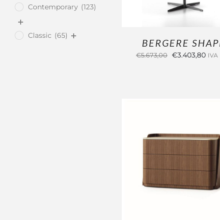
Contemporary
(123)
Classic
(65)
BERGERE SHAP
Il
Il
€
3.403,80
€
5.673,00
IVA 
prezzo
pre
originale
attu
era:
è:
€5.673,00.
€3.4
OUTLET
AGGIUNGI AL CARREL
/
DETTAGLI