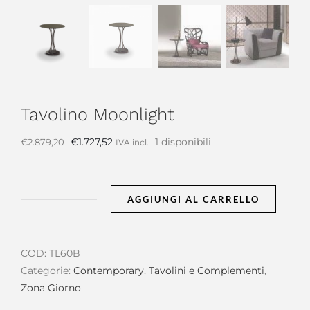
Tavolino Moonlight
Il
Il
€
1.727,52
1 disponibili
€
2.879,20
IVA incl.
prezzo
prezzo
originale
attuale
era:
è:
AGGIUNGI AL CARRELLO
Tavolino
€2.879,20.
€1.727,52.
Moonlight
quantità
COD:
TL60B
Categorie:
Contemporary
,
Tavolini e Complementi
,
Zona Giorno