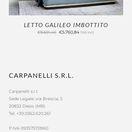
LETTO GALILEO IMBOTTITO
Il
Il
€
5.760,84
€
9.601,40
IVA incl.
prezzo
prezzo
originale
attuale
era:
è:
€9.601,40.
€5.760,84.
CARPANELLI S.R.L.
Carpanelli s.r.l.
Sede Legale: via Brescia, 5
20832 Desio (MB)
Tel. +39.0362.620.261
P.IVA 09357570960