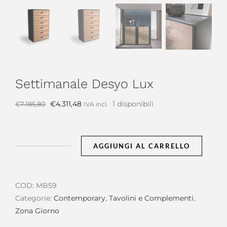
Settimanale Desyo Lux
Il
Il
€
4.311,48
1 disponibili
€
7.185,80
IVA incl.
prezzo
prezzo
originale
attuale
era:
è:
AGGIUNGI AL CARRELLO
Settimanale
€7.185,80.
€4.311,48.
Desyo
Lux
COD:
MB59
quantità
Categorie:
Contemporary
,
Tavolini e Complementi
,
Zona Giorno