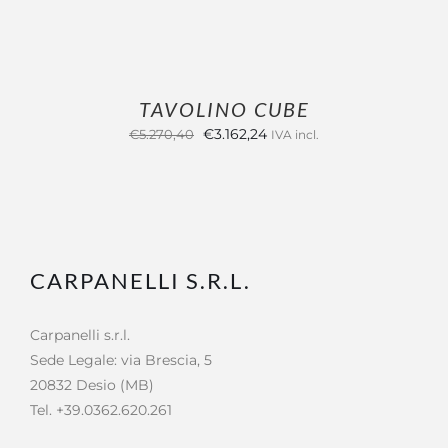
TAVOLINO CUBE
Il
Il
€
3.162,24
€
5.270,40
IVA incl.
prezzo
prezzo
originale
attuale
era:
è:
€5.270,40.
€3.162,24.
CARPANELLI S.R.L.
Carpanelli s.r.l.
Sede Legale: via Brescia, 5
20832 Desio (MB)
Tel. +39.0362.620.261