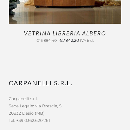
VETRINA LIBRERIA ALBERO
Il
Il
€
7.942,20
€
15.884,40
IVA incl.
prezzo
prezzo
originale
attuale
era:
è:
€15.884,40.
€7.942,20.
CARPANELLI S.R.L.
Carpanelli s.r.l.
Sede Legale: via Brescia, 5
20832 Desio (MB)
Tel. +39.0362.620.261