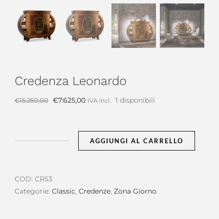
Credenza Leonardo
Il
Il
€
7.625,00
1 disponibili
€
15.250,00
IVA incl.
prezzo
prezzo
originale
attuale
era:
è:
AGGIUNGI AL CARRELLO
Credenza
€15.250,00.
€7.625,00.
Leonardo
quantità
COD:
CR53
Categorie:
Classic
,
Credenze
,
Zona Giorno