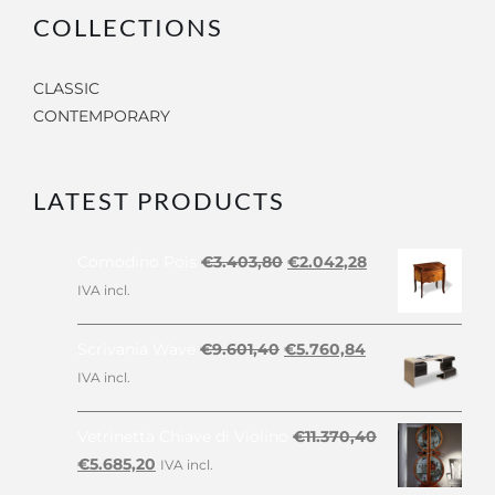
COLLECTIONS
CLASSIC
CONTEMPORARY
LATEST PRODUCTS
Il
Il
Comodino Pois
€
3.403,80
€
2.042,28
prezzo
prezzo
IVA incl.
originale
attuale
era:
è:
Il
Il
Scrivania Wave
€
9.601,40
€
5.760,84
€3.403,80.
€2.042,28.
prezzo
prezzo
IVA incl.
originale
attuale
era:
è:
Vetrinetta Chiave di Violino
€
11.370,40
€9.601,40.
€5.760,84.
Il
Il
€
5.685,20
IVA incl.
prezzo
prezzo